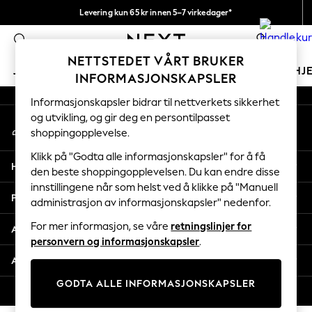
Levering kun 65 kr innen 5–7 virkedager*
An error occurred on client
Vi betaler alle tollavgifter
0
Våre sosiale nettverk
NETTSTEDET VÅRT BRUKER
JENTER
GUTTER
BABY
KVINNER
MENN
HJ
INFORMASJONSKAPSLER
Informasjonskapsler bidrar til nettverkets sikkerhet
GIRLS
og utvikling, og gir deg en persontilpasset
Min konto
New In
shoppingopplevelse.
Logg inn på kontoen din
50 - 92cm (0 - 24 months)
98 - 110cm (3 - 5 years)
Klikk på "Godta alle informasjonskapsler" for å få
Hjelp
116 - 134cm (6 - 9 years)
den beste shoppingopplevelsen. Du kan endre disse
innstillingene når som helst ved å klikke på "Manuell
140 - 174cm (10 - 15+ years)
Personvern & Juridisk
administrasjon av informasjonskapsler" nedenfor.
Trending: Top & Short Sets
Trending: Clogs
For mer informasjon, se våre
retningslinjer for
Avdelinger
Toy Story
personvern og informasjonskapsler
.
THE SET
Andre tjenester
All Clothing
GODTA ALLE INFORMASJONSKAPSLER
Coats & Jackets
© 2026 Next Retail Ltd. Alle rettigheter forbeholdt.
Sweatshirts & Hoodies