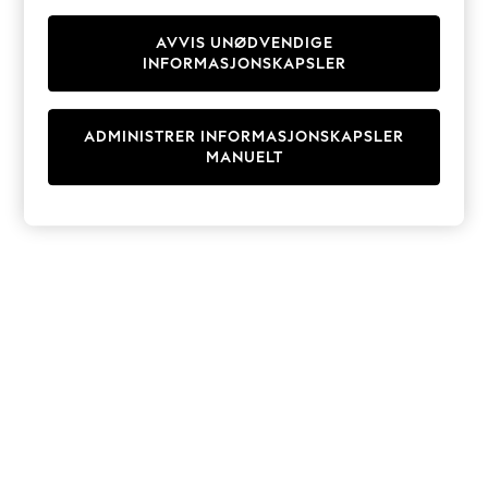
Knitwear
Cardigans
AVVIS UNØDVENDIGE
INFORMASJONSKAPSLER
Dresses
Sets & Outfits
Tops
ADMINISTRER INFORMASJONSKAPSLER
T-Shirts
MANUELT
Nightwear & Pyjamas
Trousers & Leggings
Bodysuits & Vests
Shirts & Blouses
Swimwear
Shorts & Skirts
Babygrows & Sleepsuits
Jeans
Jumpsuits & Playsuits
All Holiday Shop
Tops
Dresses
Shorts