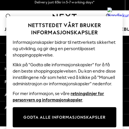
Delivery just 65kr in 5-7 working days*
Fleksible og sikre betalinger med Klarna
An error occurred on client
Vi betaler alle tollavgifter
0
Våre sosiale nettverk
NETTSTEDET VÅRT BRUKER
JENTER
GUTTER
BABY
KVINNER
MENN
FERIEB
INFORMASJONSKAPSLER
Informasjonskapsler bidrar til nettverkets sikkerhet
GIRLS
og utvikling, og gir deg en persontilpasset
Min konto
New In
shoppingopplevelse.
Logg inn på kontoen din
50 - 92cm
98 - 110cm
Klikk på "Godta alle informasjonskapsler" for å få
Hjelp
116 - 134cm
den beste shoppingopplevelsen. Du kan endre disse
innstillingene når som helst ved å klikke på "Manuell
140 - 174cm
Personvern & Juridisk
administrasjon av informasjonskapsler" nedenfor.
Trending: Top & Short Sets
Trending: Clogs
For mer informasjon, se våre
retningslinjer for
Avdelinger
Toy Story
personvern og informasjonskapsler
.
THE SET
Andre tjenester
All Clothing
GODTA ALLE INFORMASJONSKAPSLER
Coats & Jackets
© 2026 Next Retail Ltd. Alle rettigheter forbeholdt.
Sweatshirts & Hoodies