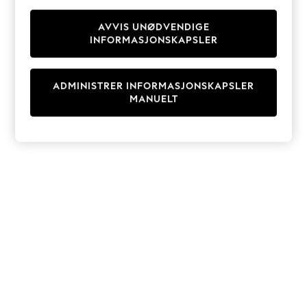
Knitwear
Cardigans
AVVIS UNØDVENDIGE
INFORMASJONSKAPSLER
Dresses
Sets & Outfits
Tops
ADMINISTRER INFORMASJONSKAPSLER
T-Shirts
MANUELT
Nightwear & Pyjamas
Trousers & Leggings
Bodysuits & Vests
Shirts & Blouses
Swimwear
Shorts & Skirts
Babygrows & Sleepsuits
Jeans
Jumpsuits & Playsuits
All Holiday Shop
Tops
Dresses
Shorts