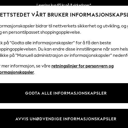
Levering kun 65 kr på 8 virkedager*
ETTSTEDET VÅRT BRUKER INFORMASJONSKAPS
Vi betaler alle tollavgifter
Våre sosiale nettverk
ormasjonskapsler bidrar til nettverkets sikkerhet og utvikling, og 
g en persontilpasset shoppingopplevelse.
KVINNER
MENN
FERIEBUTIKK
H
kk på "Godta alle informasjonskapsler" for å få den beste
ppingopplevelsen. Du kan endre disse innstillingene når som hels
klikke på "Manuell administrasjon av informasjonskapsler" nedenf
r mer informasjon, se våre
retningslinjer for personvern og
& Juridisk
Avdelinger
formasjonskapsler
.
 Informasjonskapsler Policy
Kvinner
tingelser
Menn
GODTA ALLE INFORMASJONSKAPSLER
er for kundeanmeldelser og -
Gutter
Jenter
Hjem
AVVIS UNØDVENDIGE INFORMASJONSKAPSLER
Baby