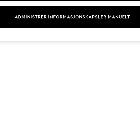
Merkevare
ADMINISTRER INFORMASJONSKAPSLER MANUELT
© 2026 Next Retail Ltd. Alle rettigheter forbeholdt.