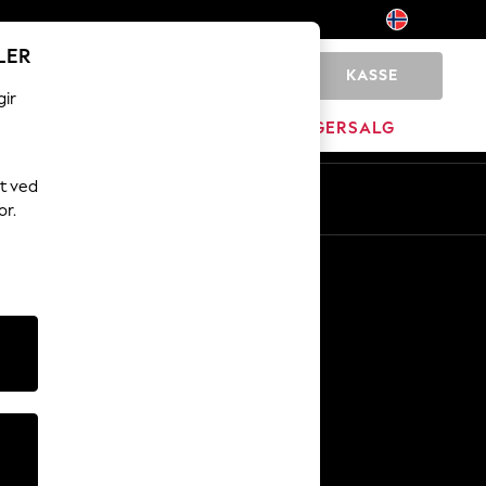
LER
KASSE
0
gir
JEM
MERKEVARE
LAGERSALG
t ved
or.
Andre tjenester
Media og presse
Selskapet
NEXT Karriere