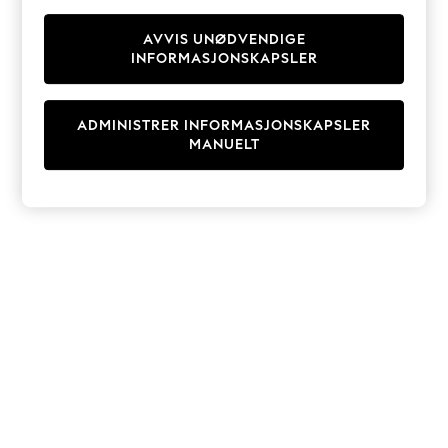
Knitwear
Cardigans
AVVIS UNØDVENDIGE
INFORMASJONSKAPSLER
Dresses
Sets & Outfits
Tops
ADMINISTRER INFORMASJONSKAPSLER
T-Shirts
MANUELT
Nightwear & Pyjamas
Trousers & Leggings
Bodysuits & Vests
Shirts & Blouses
Swimwear
Shorts & Skirts
Babygrows & Sleepsuits
Jeans
Jumpsuits & Playsuits
All Holiday Shop
Tops
Dresses
Shorts