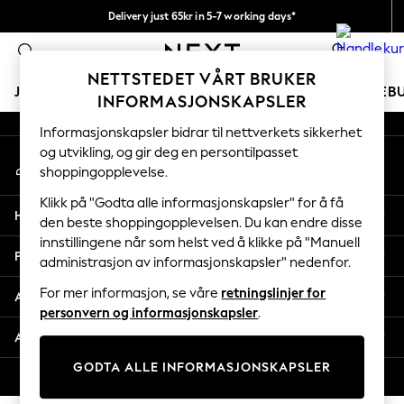
Delivery just 65kr in 5-7 working days*
An error occurred on client
Vi betaler alle tollavgifter
0
Våre sosiale nettverk
NETTSTEDET VÅRT BRUKER
JENTER
GUTTER
BABY
KVINNER
MENN
FERIEB
INFORMASJONSKAPSLER
Informasjonskapsler bidrar til nettverkets sikkerhet
GIRLS
og utvikling, og gir deg en persontilpasset
Min konto
New In
shoppingopplevelse.
Logg inn på kontoen din
50 - 92cm
98 - 110cm
Klikk på "Godta alle informasjonskapsler" for å få
Hjelp
116 - 134cm
den beste shoppingopplevelsen. Du kan endre disse
innstillingene når som helst ved å klikke på "Manuell
140 - 174cm
Personvern & Juridisk
administrasjon av informasjonskapsler" nedenfor.
Trending: Top & Short Sets
Trending: Clogs
For mer informasjon, se våre
retningslinjer for
Avdelinger
Toy Story
personvern og informasjonskapsler
.
THE SET
Andre tjenester
All Clothing
GODTA ALLE INFORMASJONSKAPSLER
Coats & Jackets
© 2026 Next Retail Ltd. Alle rettigheter forbeholdt.
Sweatshirts & Hoodies