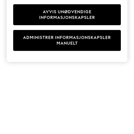
Knitwear
Cardigans
AVVIS UNØDVENDIGE
INFORMASJONSKAPSLER
Dresses
Sets & Outfits
Tops
ADMINISTRER INFORMASJONSKAPSLER
T-Shirts
MANUELT
Nightwear & Pyjamas
Trousers & Leggings
Bodysuits & Vests
Shirts & Blouses
Swimwear
Shorts & Skirts
Babygrows & Sleepsuits
Jeans
Jumpsuits & Playsuits
All Holiday Shop
Tops
Dresses
Shorts