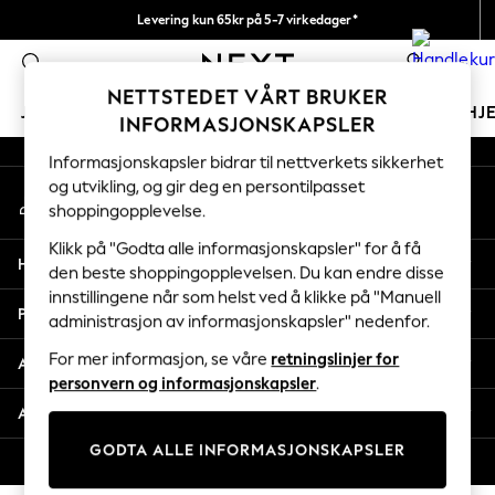
Levering kun 65kr på 5-7 virkedager*
An error occurred on client
Vi betaler alle tollavgifter
0
Våre sosiale nettverk
NETTSTEDET VÅRT BRUKER
JENTER
GUTTER
BABY
KVINNER
MENN
HJ
INFORMASJONSKAPSLER
Informasjonskapsler bidrar til nettverkets sikkerhet
GIRLS
og utvikling, og gir deg en persontilpasset
Min konto
New In
shoppingopplevelse.
Logg inn på kontoen din
50 - 92cm
98 - 110cm
Klikk på "Godta alle informasjonskapsler" for å få
Hjelp
116 - 134cm
den beste shoppingopplevelsen. Du kan endre disse
innstillingene når som helst ved å klikke på "Manuell
140 - 174cm
Personvern & Juridisk
administrasjon av informasjonskapsler" nedenfor.
Trending: Top & Short Sets
Trending: Clogs
For mer informasjon, se våre
retningslinjer for
Avdelinger
Toy Story
personvern og informasjonskapsler
.
THE SET
Andre tjenester
All Clothing
GODTA ALLE INFORMASJONSKAPSLER
Coats & Jackets
© 2026 Next Retail Ltd. Alle rettigheter forbeholdt.
Sweatshirts & Hoodies