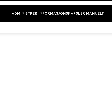
Merkevare
ADMINISTRER INFORMASJONSKAPSLER MANUELT
© 2026 Next Retail Ltd. Alle rettigheter forbeholdt.