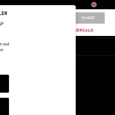
LER
KASSE
0
gir
JEM
MERKEVARE
LAGERSALG
t ved
or.
Andre tjenester
Media og presse
Selskapet
NEXT Karriere