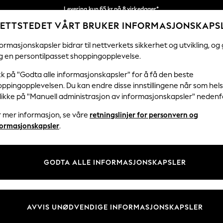
Levering kun 65 kr på 8 virkedager*
ETTSTEDET VÅRT BRUKER INFORMASJONSKAPS
Vi betaler alle tollavgifter
Våre sosiale nettverk
ormasjonskapsler bidrar til nettverkets sikkerhet og utvikling, og 
g en persontilpasset shoppingopplevelse.
KVINNER
MENN
FERIEBUTIKK
H
kk på "Godta alle informasjonskapsler" for å få den beste
ppingopplevelsen. Du kan endre disse innstillingene når som hels
klikke på "Manuell administrasjon av informasjonskapsler" nedenf
r mer informasjon, se våre
retningslinjer for personvern og
& Juridisk
Avdelinger
formasjonskapsler
.
 Informasjonskapsler Policy
Kvinner
tingelser
Menn
GODTA ALLE INFORMASJONSKAPSLER
er for kundeanmeldelser og -
Gutter
Jenter
Hjem
AVVIS UNØDVENDIGE INFORMASJONSKAPSLER
Baby