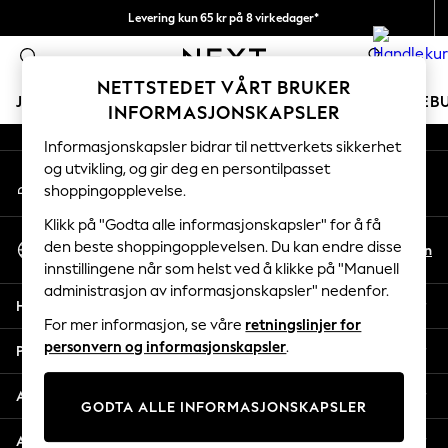
Levering kun 65 kr på 8 virkedager*
An error occurred on client
Vi betaler alle tollavgifter
0
Våre sosiale nettverk
NETTSTEDET VÅRT BRUKER
JENTER
GUTTER
BABY
KVINNER
MENN
FERIEB
INFORMASJONSKAPSLER
Informasjonskapsler bidrar til nettverkets sikkerhet
GIRLS
og utvikling, og gir deg en persontilpasset
Min konto
New In
shoppingopplevelse.
Logg inn på kontoen din
50 - 92cm
98 - 110cm
Klikk på "Godta alle informasjonskapsler" for å få
Velg Språk
116 - 134cm
den beste shoppingopplevelsen. Du kan endre disse
No
En
Norsk
innstillingene når som helst ved å klikke på "Manuell
140 - 174cm
administrasjon av informasjonskapsler" nedenfor.
Trending: Top & Short Sets
Hjelp
Trending: Clogs
For mer informasjon, se våre
retningslinjer for
Toy Story
personvern og informasjonskapsler
.
Personvern & Juridisk
THE SET
All Clothing
Avdelinger
GODTA ALLE INFORMASJONSKAPSLER
Coats & Jackets
Sweatshirts & Hoodies
Andre tjenester