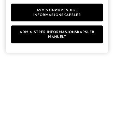
Knitwear
Cardigans
AVVIS UNØDVENDIGE
INFORMASJONSKAPSLER
Dresses
Sets & Outfits
Tops
ADMINISTRER INFORMASJONSKAPSLER
T-Shirts
MANUELT
Nightwear & Pyjamas
Trousers & Leggings
Bodysuits & Vests
Shirts & Blouses
Swimwear
Shorts & Skirts
Babygrows & Sleepsuits
Jeans
Jumpsuits & Playsuits
All Holiday Shop
Tops
Dresses
Shorts