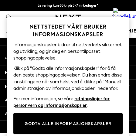
Levering kun 65kr på 5-7 virkedager*
An error occurred on client
Vi betaler alle tollavgifter
0
Våre sosiale nettverk
NETTSTEDET VÅRT BRUKER
JENTER
GUTTER
BABY
KVINNER
MENN
HJ
INFORMASJONSKAPSLER
Informasjonskapsler bidrar til nettverkets sikkerhet
GIRLS
og utvikling, og gir deg en persontilpasset
Min konto
New In
shoppingopplevelse.
Logg inn på kontoen din
50 - 92cm
98 - 110cm
Klikk på "Godta alle informasjonskapsler" for å få
Hjelp
116 - 134cm
den beste shoppingopplevelsen. Du kan endre disse
innstillingene når som helst ved å klikke på "Manuell
140 - 174cm
Personvern & Juridisk
administrasjon av informasjonskapsler" nedenfor.
Trending: Top & Short Sets
Trending: Clogs
For mer informasjon, se våre
retningslinjer for
Avdelinger
Toy Story
personvern og informasjonskapsler
.
THE SET
Andre tjenester
All Clothing
GODTA ALLE INFORMASJONSKAPSLER
Coats & Jackets
© 2026 Next Retail Ltd. Alle rettigheter forbeholdt.
Sweatshirts & Hoodies