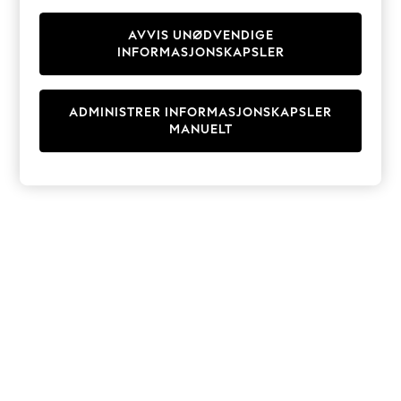
Knitwear
Cardigans
AVVIS UNØDVENDIGE
INFORMASJONSKAPSLER
Dresses
Sets & Outfits
Tops
ADMINISTRER INFORMASJONSKAPSLER
T-Shirts
MANUELT
Nightwear & Pyjamas
Trousers & Leggings
Bodysuits & Vests
Shirts & Blouses
Swimwear
Shorts & Skirts
Babygrows & Sleepsuits
Jeans
Jumpsuits & Playsuits
All Holiday Shop
Tops
Dresses
Shorts