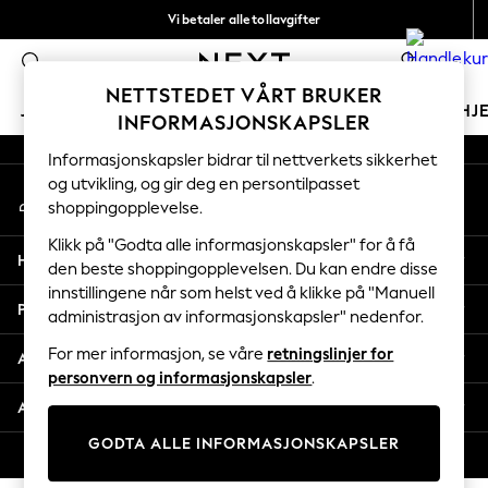
Vi betaler alle tollavgifter
An error occurred on client
Fleksible og sikre betalinger med Klarna
0
Våre sosiale nettverk
NETTSTEDET VÅRT BRUKER
JENTER
GUTTER
BABY
KVINNER
MENN
HJ
INFORMASJONSKAPSLER
Informasjonskapsler bidrar til nettverkets sikkerhet
GIRLS
og utvikling, og gir deg en persontilpasset
Min konto
New In
shoppingopplevelse.
Logg inn på kontoen din
50 - 92cm (0 - 24 months)
98 - 110cm (3 - 5 years)
Klikk på "Godta alle informasjonskapsler" for å få
Hjelp
116 - 134cm (6 - 9 years)
den beste shoppingopplevelsen. Du kan endre disse
innstillingene når som helst ved å klikke på "Manuell
140 - 174cm (10 - 15+ years)
Personvern & Juridisk
administrasjon av informasjonskapsler" nedenfor.
Trending: Top & Short Sets
Trending: Clogs
For mer informasjon, se våre
retningslinjer for
Avdelinger
Toy Story
personvern og informasjonskapsler
.
THE SET
Andre tjenester
All Clothing
GODTA ALLE INFORMASJONSKAPSLER
Coats & Jackets
© 2026 Next Retail Ltd. Alle rettigheter forbeholdt.
Sweatshirts & Hoodies