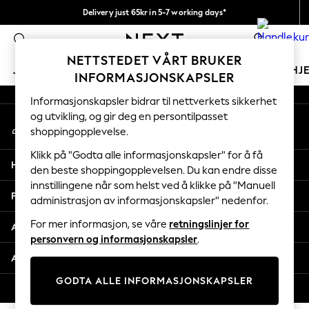
Delivery just 65kr in 5-7 working days*
An error occurred on client
Vi betaler alle tollavgifter
0
Våre sosiale nettverk
NETTSTEDET VÅRT BRUKER
JENTER
GUTTER
BABY
KVINNER
MENN
HJ
INFORMASJONSKAPSLER
Informasjonskapsler bidrar til nettverkets sikkerhet
GIRLS
og utvikling, og gir deg en persontilpasset
Min konto
New In
shoppingopplevelse.
Logg inn på kontoen din
50 - 92cm
98 - 110cm
Klikk på "Godta alle informasjonskapsler" for å få
Hjelp
116 - 134cm
den beste shoppingopplevelsen. Du kan endre disse
innstillingene når som helst ved å klikke på "Manuell
140 - 174cm
Personvern & Juridisk
administrasjon av informasjonskapsler" nedenfor.
Trending: Top & Short Sets
Trending: Clogs
For mer informasjon, se våre
retningslinjer for
Avdelinger
Toy Story
personvern og informasjonskapsler
.
THE SET
Andre tjenester
All Clothing
GODTA ALLE INFORMASJONSKAPSLER
Coats & Jackets
© 2026 Next Retail Ltd. Alle rettigheter forbeholdt.
Sweatshirts & Hoodies