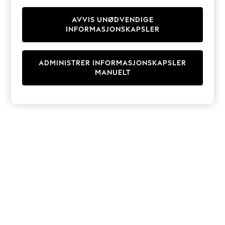
Knitwear
Cardigans
AVVIS UNØDVENDIGE
INFORMASJONSKAPSLER
Dresses
Sets & Outfits
Tops
ADMINISTRER INFORMASJONSKAPSLER
T-Shirts
MANUELT
Nightwear & Pyjamas
Trousers & Leggings
Bodysuits & Vests
Shirts & Blouses
Swimwear
Shorts & Skirts
Babygrows & Sleepsuits
Jeans
Jumpsuits & Playsuits
All Holiday Shop
Tops
Dresses
Shorts