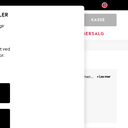
LER
KASSE
0
gir
JEM
MERKEVARE
LAGERSALG
t ved
or.
egyptisk bomull, koordinert med
putetrekk
og dyner.
+ Les mer
g stripete mønstre utstråler en klassisk følelse.
t
Kids' Bed Sets