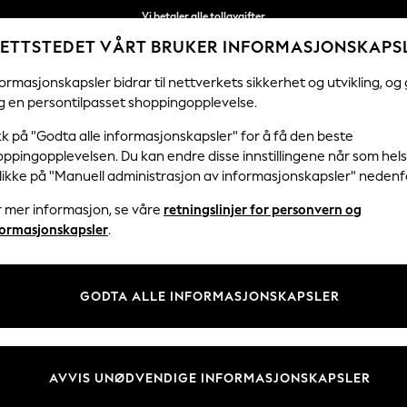
Vi betaler alle tollavgifter
ETTSTEDET VÅRT BRUKER INFORMASJONSKAPS
Fleksible og sikre betalinger med Klarna
ormasjonskapsler bidrar til nettverkets sikkerhet og utvikling, og 
g en persontilpasset shoppingopplevelse.
KVINNER
MENN
FERIEBUTIKK
H
kk på "Godta alle informasjonskapsler" for å få den beste
ppingopplevelsen. Du kan endre disse innstillingene når som hels
klikke på "Manuell administrasjon av informasjonskapsler" nedenf
SENGESETT
(1913)
r mer informasjon, se våre
retningslinjer for personvern og
formasjonskapsler
.
utvalg av farger og design. Skap en koselig følelse med fleece eller 
il og livlighet på soverommet ditt, mens kullfargede ensfargede farger o
Handle etter kategori
GODTA ALLE INFORMASJONSKAPSLER
Sengesett
Blå
Rosa Sengesett
Grønne
Nøytrale
100% Sengeset
sengetøysett
sengesett
sengesett
i bomull
AVVIS UNØDVENDIGE INFORMASJONSKAPSLER