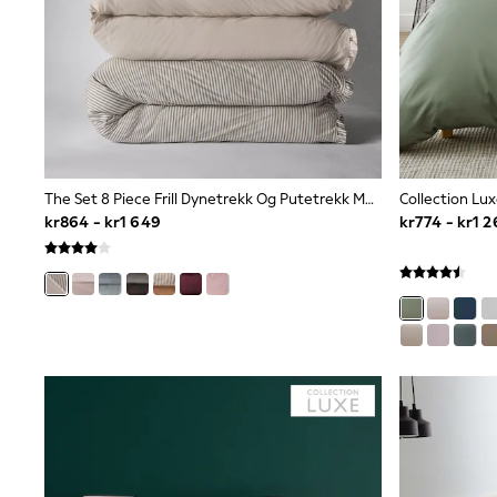
Swim
adidas
All Girls Brands
Nike
adidas
Smiggle
Lipsy Girl
River Island
Boden
Joules
The Set 8 Piece Frill Dynetrekk Og Putetrekk Med Rysjer Og Laken
Frugi
kr864 - kr1 649
kr774 - kr1 
Baker by Ted Baker
Monsoon
Angel & Rocket
JoJo Maman Bébé
Occasionwear
Schoolwear
Partywear
Flower Girl
Swim
Bridesmaid
All Baby & Nursery
New in
Babygrows & Sleepsuits