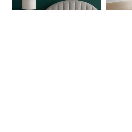
Sets & Outfits
Rompersuits & Dungarees
Shop All
Dungarees
Disney
Peppa Pig
BOYS
New In
50 - 92cm (0 - 24 months)
98 - 110cm (3 - 5 years)
116 - 134cm (6 - 9 years)
140 - 174cm (10 - 15+ years)
Trending: Top & Short Sets
Trending: Clogs
Toy Story
Pokemon
Collection Luxe 300 Trådtall Luksuriøst Sengesett I Bomullssatengstil
Spiderman
kr542 - kr1 052
kr267 - kr4
THE SET
Shop All Clothing
Coats & Jackets
T-Shirts
Sets & Outfits
Sweatshirts & Hoodies