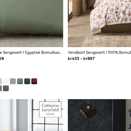
Collection Luxe Sengesett I Egyptisk Bomullssateng Med 400 Trådtall
269
kr433 - kr897