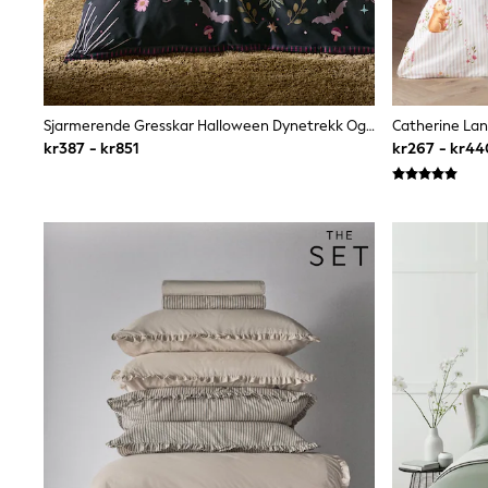
Bags
Hats
Denim Jackets
Raincoats
Waterproof
Shackets
Sjarmerende Gresskar Halloween Dynetrekk Og Putetrekksett
Puddlesuits
kr387 - kr851
kr267 - kr4
Pramsuits
Gilets
Fleeces
Teddy Borg
Puffers
Snowsuits
Shop all
Lilo & Stitch
Bluey
Disney
Peppa Pig
All Girls Sportwear
New In
Trainers
Hoodies & Sweatshirts
Leggings, Joggers & Shorts