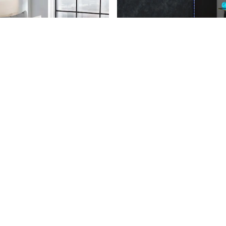
Catherine Lansfield Linear Store Størrelser Geo Vendbar Dynetrekk Sett
Dynetrekk Og Putevarsett
40
kr279 - kr371