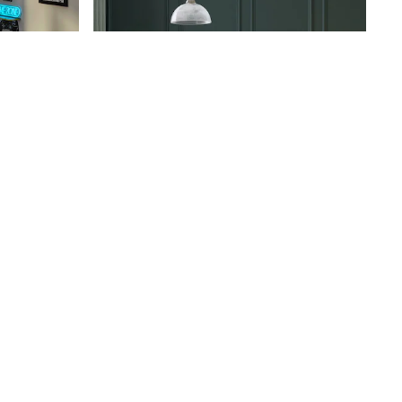
Collection Luxe Sengesett I Egyptisk Bomullssateng Med 400 Trådtall
kr774 - kr1 269