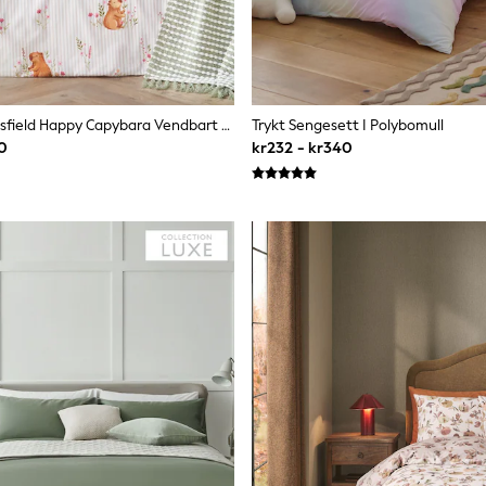
Catherine Lansfield Happy Capybara Vendbart Dynetrekk Og Putetrekk Sett
Trykt Sengesett I Polybomull
40
kr232 - kr340