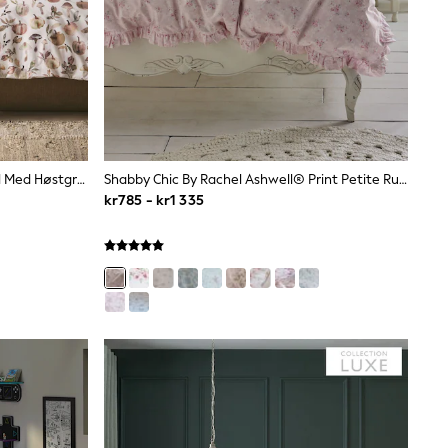
Vendbart Sengesett I 100% Bomull Med Høstgresskar
Shabby Chic By Rachel Ashwell® Print Petite Ruffle Dynetrekk Og Putetrekk Sett
kr785 - kr1 335