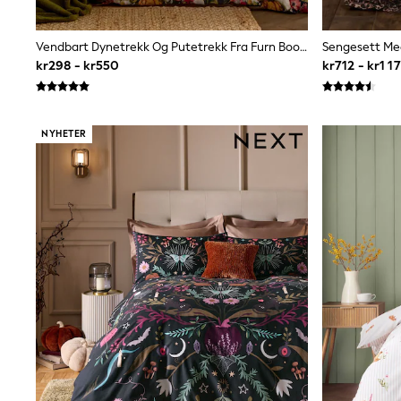
Wedding
Dresses
Shoes
Vendbart Dynetrekk Og Putetrekk Fra Furn Bootanical
Sengesett Med
Cardigans
kr298 - kr550
kr712 - kr1 1
Skirts
Shop All Footwear
New In
Trainers
NYHETER
Pram Shoes
School Shoes
Slippers
Boots
Wellies
Wide Fit
All Underwear
New In
Nighties
Pyjamas
Robes
Sleepsuits
Socks & Tights
Blanket Hoodies
All Bags & Accessories
New In