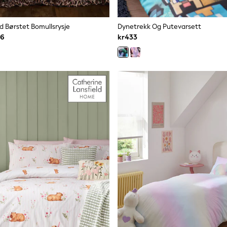
 Børstet Bomullsrysje
Dynetrekk Og Putevarsett
76
kr433