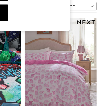
Sortere
er
MER