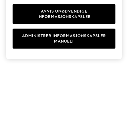
Knitwear
Cardigans
AVVIS UNØDVENDIGE
INFORMASJONSKAPSLER
Dresses
Sets & Outfits
Tops
ADMINISTRER INFORMASJONSKAPSLER
T-Shirts
MANUELT
Nightwear & Pyjamas
Trousers & Leggings
Bodysuits & Vests
Shirts & Blouses
Swimwear
Shorts & Skirts
Babygrows & Sleepsuits
Jeans
Jumpsuits & Playsuits
All Holiday Shop
Tops
Dresses
Shorts