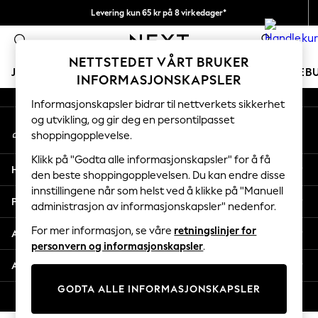
Levering kun 65 kr på 8 virkedager*
An error occurred on client
Vi betaler alle tollavgifter
0
Våre sosiale nettverk
NETTSTEDET VÅRT BRUKER
JENTER
GUTTER
BABY
KVINNER
MENN
FERIEB
INFORMASJONSKAPSLER
Informasjonskapsler bidrar til nettverkets sikkerhet
GIRLS
og utvikling, og gir deg en persontilpasset
Min konto
New In
shoppingopplevelse.
Logg inn på kontoen din
50 - 92cm
98 - 110cm
Klikk på "Godta alle informasjonskapsler" for å få
Hjelp
116 - 134cm
den beste shoppingopplevelsen. Du kan endre disse
innstillingene når som helst ved å klikke på "Manuell
140 - 174cm
Personvern & Juridisk
administrasjon av informasjonskapsler" nedenfor.
Trending: Top & Short Sets
Trending: Clogs
For mer informasjon, se våre
retningslinjer for
Avdelinger
Toy Story
personvern og informasjonskapsler
.
THE SET
Andre tjenester
All Clothing
GODTA ALLE INFORMASJONSKAPSLER
Coats & Jackets
© 2026 Next Retail Ltd. Alle rettigheter forbeholdt.
Sweatshirts & Hoodies