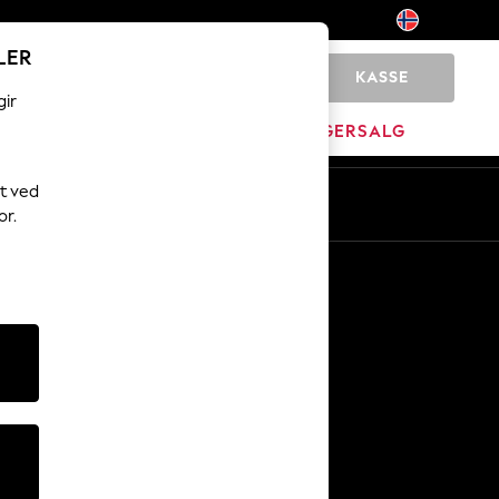
LER
KASSE
0
gir
MERKEVARE
LAGERSALG
t ved
or.
Andre tjenester
Media og presse
Selskapet
NEXT Karriere