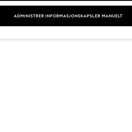
Merkevare
ADMINISTRER INFORMASJONSKAPSLER MANUELT
© 2026 Next Retail Ltd. Alle rettigheter forbeholdt.