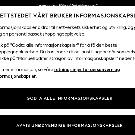
Levering kun 65kr på 5-7 virkedager*
ETTSTEDET VÅRT BRUKER INFORMASJONSKAPS
Vi betaler alle tollavgifter
Våre sosiale nettverk
ormasjonskapsler bidrar til nettverkets sikkerhet og utvikling, og 
g en persontilpasset shoppingopplevelse.
KVINNER
MENN
HJEM
kk på "Godta alle informasjonskapsler" for å få den beste
ppingopplevelsen. Du kan endre disse innstillingene når som hels
klikke på "Manuell administrasjon av informasjonskapsler" nedenf
r mer informasjon, se våre
retningslinjer for personvern og
& Juridisk
Avdelinger
formasjonskapsler
.
 Informasjonskapsler Policy
Kvinner
tingelser
Menn
GODTA ALLE INFORMASJONSKAPSLER
er for kundeanmeldelser og -
Gutter
Jenter
Hjem
AVVIS UNØDVENDIGE INFORMASJONSKAPSLER
Baby