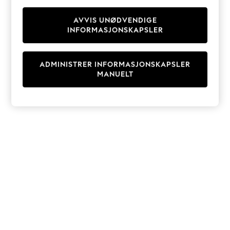
Knitwear
Cardigans
AVVIS UNØDVENDIGE
INFORMASJONSKAPSLER
Dresses
Sets & Outfits
Tops
ADMINISTRER INFORMASJONSKAPSLER
T-Shirts
MANUELT
Nightwear & Pyjamas
Trousers & Leggings
Bodysuits & Vests
Shirts & Blouses
Swimwear
Shorts & Skirts
Babygrows & Sleepsuits
Jeans
Jumpsuits & Playsuits
All Holiday Shop
Tops
Dresses
Shorts