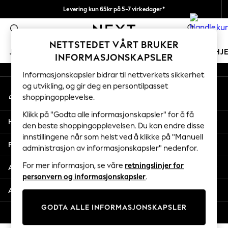
Levering kun 65kr på 5-7 virkedager*
An error occurred on client
Vi betaler alle tollavgifter
0
Våre sosiale nettverk
NETTSTEDET VÅRT BRUKER
JENTER
GUTTER
BABY
KVINNER
MENN
HJ
INFORMASJONSKAPSLER
Informasjonskapsler bidrar til nettverkets sikkerhet
GIRLS
og utvikling, og gir deg en persontilpasset
Min konto
New In
shoppingopplevelse.
Logg inn på kontoen din
50 - 92cm
98 - 110cm
Klikk på "Godta alle informasjonskapsler" for å få
Hjelp
116 - 134cm
den beste shoppingopplevelsen. Du kan endre disse
innstillingene når som helst ved å klikke på "Manuell
140 - 174cm
Personvern & Juridisk
administrasjon av informasjonskapsler" nedenfor.
Trending: Top & Short Sets
Trending: Clogs
For mer informasjon, se våre
retningslinjer for
Avdelinger
Toy Story
personvern og informasjonskapsler
.
THE SET
Andre tjenester
All Clothing
GODTA ALLE INFORMASJONSKAPSLER
Coats & Jackets
© 2026 Next Retail Ltd. Alle rettigheter forbeholdt.
Sweatshirts & Hoodies