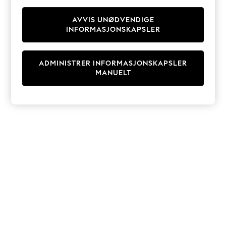
Knitwear
Cardigans
AVVIS UNØDVENDIGE
INFORMASJONSKAPSLER
Dresses
Sets & Outfits
Tops
ADMINISTRER INFORMASJONSKAPSLER
T-Shirts
MANUELT
Nightwear & Pyjamas
Trousers & Leggings
Bodysuits & Vests
Shirts & Blouses
Swimwear
Shorts & Skirts
Babygrows & Sleepsuits
Jeans
Jumpsuits & Playsuits
All Holiday Shop
Tops
Dresses
Shorts