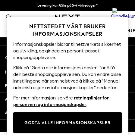
Levering kun 65kr på 5-7 virkedager*
An error occurred on client
Vi betaler alle tollavgifter
0
Våre sosiale nettverk
NETTSTEDET VÅRT BRUKER
JENTER
GUTTER
BABY
KVINNER
MENN
HJ
INFORMASJONSKAPSLER
Informasjonskapsler bidrar til nettverkets sikkerhet
GIRLS
og utvikling, og gir deg en persontilpasset
Min konto
New In
shoppingopplevelse.
Logg inn på kontoen din
50 - 92cm (0 - 24 months)
98 - 110cm (3 - 5 years)
Klikk på "Godta alle informasjonskapsler" for å få
Hjelp
116 - 134cm (6 - 9 years)
den beste shoppingopplevelsen. Du kan endre disse
innstillingene når som helst ved å klikke på "Manuell
140 - 174cm (10 - 15+ years)
Personvern & Juridisk
administrasjon av informasjonskapsler" nedenfor.
Trending: Top & Short Sets
Trending: Clogs
For mer informasjon, se våre
retningslinjer for
Avdelinger
Toy Story
personvern og informasjonskapsler
.
THE SET
Andre tjenester
All Clothing
GODTA ALLE INFORMASJONSKAPSLER
Coats & Jackets
© 2026 Next Retail Ltd. Alle rettigheter forbeholdt.
Sweatshirts & Hoodies