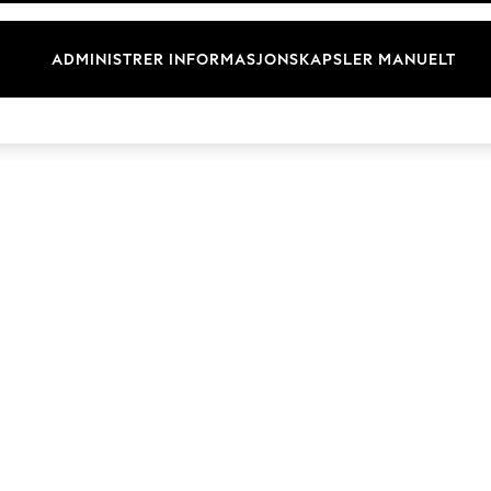
Merkevare
ADMINISTRER INFORMASJONSKAPSLER MANUELT
© 2026 Next Retail Ltd. Alle rettigheter forbeholdt.