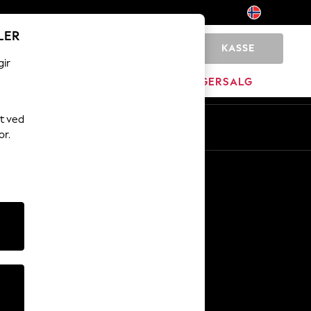
LER
KASSE
0
gir
MERKEVARE
LAGERSALG
t ved
or.
Andre tjenester
Media og presse
Selskapet
NEXT Karriere