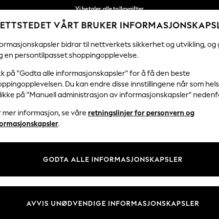
Vi betaler alle tollavgifter
ETTSTEDET VÅRT BRUKER INFORMASJONSKAPS
Fleksible og sikre betalinger med Klarna
Våre sosiale nettverk
ormasjonskapsler bidrar til nettverkets sikkerhet og utvikling, og 
g en persontilpasset shoppingopplevelse.
KVINNER
MENN
HJEM
kk på "Godta alle informasjonskapsler" for å få den beste
ppingopplevelsen. Du kan endre disse innstillingene når som hels
klikke på "Manuell administrasjon av informasjonskapsler" nedenf
r mer informasjon, se våre
retningslinjer for personvern og
& Juridisk
Avdelinger
formasjonskapsler
.
 Informasjonskapsler Policy
Kvinner
tingelser
Menn
GODTA ALLE INFORMASJONSKAPSLER
er for kundeanmeldelser og -
Gutter
Jenter
Hjem
AVVIS UNØDVENDIGE INFORMASJONSKAPSLER
Baby