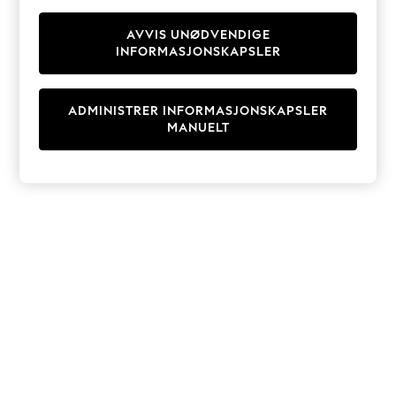
Knitwear
Cardigans
AVVIS UNØDVENDIGE
INFORMASJONSKAPSLER
Dresses
Sets & Outfits
Tops
ADMINISTRER INFORMASJONSKAPSLER
T-Shirts
MANUELT
Nightwear & Pyjamas
Trousers & Leggings
Bodysuits & Vests
Shirts & Blouses
Swimwear
Shorts & Skirts
Babygrows & Sleepsuits
Jeans
Jumpsuits & Playsuits
All Holiday Shop
Tops
Dresses
Shorts