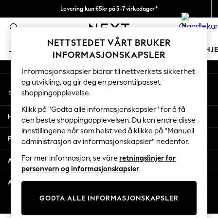
Levering kun 65kr på 5-7 virkedager*
An error occurred on client
Vi betaler alle tollavgifter
0
Våre sosiale nettverk
NETTSTEDET VÅRT BRUKER
JENTER
GUTTER
BABY
KVINNER
MENN
HJ
INFORMASJONSKAPSLER
Informasjonskapsler bidrar til nettverkets sikkerhet
GIRLS
og utvikling, og gir deg en persontilpasset
Min konto
New In
shoppingopplevelse.
Logg inn på kontoen din
50 - 92cm
98 - 110cm
Klikk på "Godta alle informasjonskapsler" for å få
Hjelp
116 - 134cm
den beste shoppingopplevelsen. Du kan endre disse
innstillingene når som helst ved å klikke på "Manuell
140 - 174cm
Personvern & Juridisk
administrasjon av informasjonskapsler" nedenfor.
Trending: Top & Short Sets
Trending: Clogs
For mer informasjon, se våre
retningslinjer for
Avdelinger
Toy Story
personvern og informasjonskapsler
.
THE SET
Andre tjenester
All Clothing
GODTA ALLE INFORMASJONSKAPSLER
Coats & Jackets
© 2026 Next Retail Ltd. Alle rettigheter forbeholdt.
Sweatshirts & Hoodies