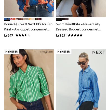
Bags
Hats
Denim Jackets
Raincoats
Waterproof
Shackets
Daniel Quirke X Next Blå Koi Fish
Svart Håndflate - Never Fully
Puddlesuits
Print - Avslappet Langermet
Dressed Brodert Langermet
Pramsuits
Bomullsskjorte Med Letthet
Skjorte
kr547
kr927
Gilets
Fleeces
Teddy Borg
Puffers
NYHETER
NYHETER
Snowsuits
Shop all
Lilo & Stitch
Bluey
Disney
Peppa Pig
All Girls Sportwear
New In
Trainers
Hoodies & Sweatshirts
Leggings, Joggers & Shorts
Swim