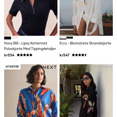
Dresses
Shoes
Cardigans
Skirts
Shop All Footwear
New In
Trainers
Pram Shoes
School Shoes
Navy Blå - Lipsy Kortermet
Ecru - Blomstrete Strandskjorte
Slippers
Poloskjorte Med Tippingdetaljer
Boots
kr534
kr547
Wellies
Wide Fit
NYHETER
All Underwear
New In
Nighties
Pyjamas
Robes
Sleepsuits
Socks & Tights
Blanket Hoodies
All Bags & Accessories
New In