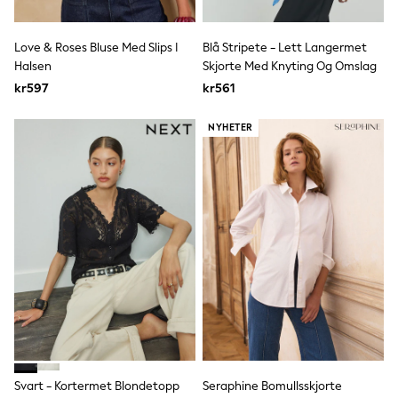
adidas
All Girls Brands
Nike
Love & Roses Bluse Med Slips I
Blå Stripete - Lett Langermet
adidas
Halsen
Skjorte Med Knyting Og Omslag
Smiggle
kr597
kr561
Lipsy Girl
River Island
Boden
NYHETER
Joules
Frugi
Baker by Ted Baker
Monsoon
Angel & Rocket
JoJo Maman Bébé
Occasionwear
Schoolwear
Partywear
Flower Girl
Swim
Bridesmaid
All Baby & Nursery
New in
Babygrows & Sleepsuits
Svart - Kortermet Blondetopp
Seraphine Bomullsskjorte
Sets & Outfits