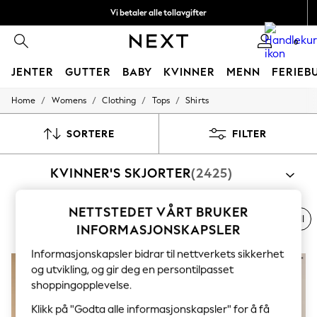
Vi betaler alle tollavgifter
Fleksible og sikre betalinger med Klarna
0
JENTER
GUTTER
BABY
KVINNER
MENN
FERIEB
/
/
/
/
Home
Womens
Clothing
Tops
Shirts
GIRLS
New In
50 - 92cm
SORTERE
FILTER
98 - 110cm
116 - 134cm
KVINNER'S SKJORTER
(2425)
140 - 174cm
Trending: Top & Short Sets
Trending: Clogs
NETTSTEDET VÅRT BRUKER
Toy Story
Trykt
Bomull
Verktøy
Arbeidsklær
Uformell
THE SET
INFORMASJONSKAPSLER
All Clothing
Coats & Jackets
Informasjonskapsler bidrar til nettverkets sikkerhet
Sweatshirts & Hoodies
og utvikling, og gir deg en persontilpasset
Knitwear
shoppingopplevelse.
Cardigans
Dresses
Klikk på "Godta alle informasjonskapsler" for å få