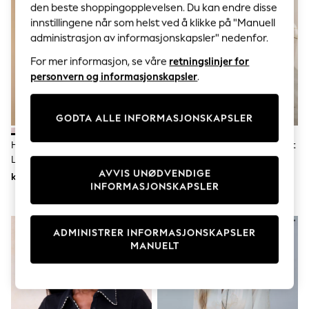
Sets & Outfits
den beste shoppingopplevelsen. Du kan endre disse
Tops
innstillingene når som helst ved å klikke på "Manuell
T-Shirts
administrasjon av informasjonskapsler" nedenfor.
Nightwear & Pyjamas
Trousers & Leggings
For mer informasjon, se våre
retningslinjer for
Bodysuits & Vests
personvern og informasjonskapsler
.
Shirts & Blouses
Swimwear
Shorts & Skirts
GODTA ALLE INFORMASJONSKAPSLER
Babygrows & Sleepsuits
Jeans
Hvit - Avslappet Bomull
Beige Stripete Heste Print - Lett
Jumpsuits & Playsuits
Langermet Skjorte
Langermet Skjorte
All Holiday Shop
Tops
AVVIS UNØDVENDIGE
kr351
kr561
Dresses
INFORMASJONSKAPSLER
Shorts
Skirts
Sandals & Sliders
ADMINISTRER INFORMASJONSKAPSLER
Rash Vests
MANUELT
Sun Safe Swimwear
Sun Hats & Caps
All Occasionwear
All Partywear
Wedding