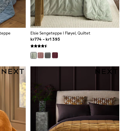
eteppe
Elsie Sengeteppe I Fløyel, Quiltet
kr774 - kr1 393