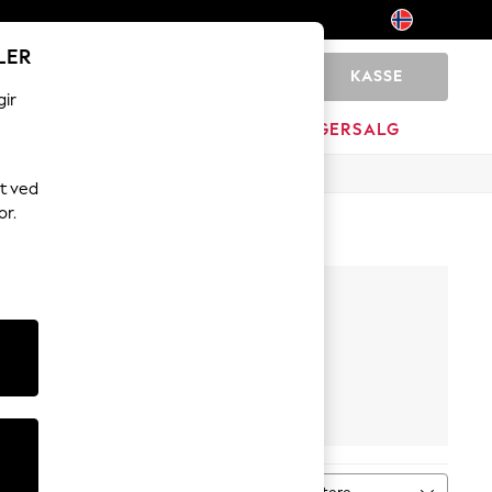
LER
KASSE
0
gir
MERKEVARE
LAGERSALG
t ved
or.