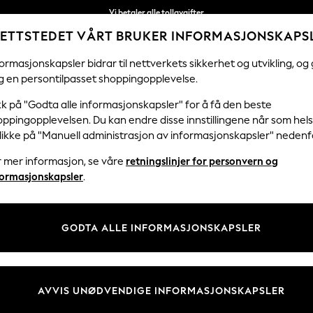
Fleksible og sikre betalinger med Klarna
ETTSTEDET VÅRT BRUKER INFORMASJONSKAPS
Levering kun 65kr på 5-7 virkedager*
ormasjonskapsler bidrar til nettverkets sikkerhet og utvikling, og 
g en persontilpasset shoppingopplevelse.
KVINNER
MENN
HJEM
kk på "Godta alle informasjonskapsler" for å få den beste
ppingopplevelsen. Du kan endre disse innstillingene når som hels
klikke på "Manuell administrasjon av informasjonskapsler" nedenf
PUTER OG PLEDD
(2349)
r mer informasjon, se våre
retningslinjer for personvern og
formasjonskapsler
.
Handle etter kategori
Cushions
Pledd
Blankets
Sitteputer
Beanbags
GODTA ALLE INFORMASJONSKAPSLER
Puter
Pledd
Teppe
Sitteputer
AVVIS UNØDVENDIGE INFORMASJONSKAPSLER