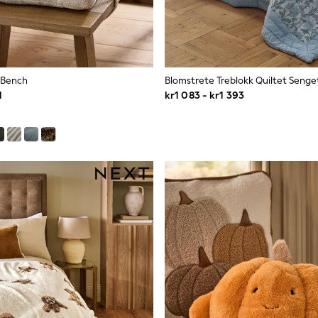
e-Bench
Blomstrete Treblokk Quiltet Seng
1
kr1 083 - kr1 393