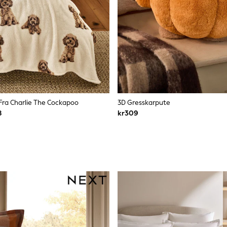
Fra Charlie The Cockapoo
3D Gresskarpute
8
kr309