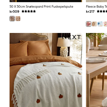
Wedding
50 X 50cm Snøleopard Print Fuskepelspute
Fleece Baby 
Dresses
Shoes
kr309
kr217
Cardigans
Skirts
Shop All Footwear
New In
Trainers
Pram Shoes
School Shoes
Slippers
Boots
Wellies
Wide Fit
All Underwear
New In
Nighties
Pyjamas
Robes
Sleepsuits
Socks & Tights
Blanket Hoodies
All Bags & Accessories
New In