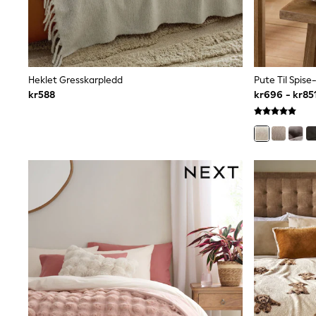
Bags
Hats
Denim Jackets
Raincoats
Waterproof
Shackets
Heklet Gresskarpledd
Pute Til Spis
Puddlesuits
kr588
kr696 - kr85
Pramsuits
Gilets
Fleeces
Teddy Borg
Puffers
Snowsuits
Shop all
Lilo & Stitch
Bluey
Disney
Peppa Pig
All Girls Sportwear
New In
Trainers
Hoodies & Sweatshirts
Leggings, Joggers & Shorts