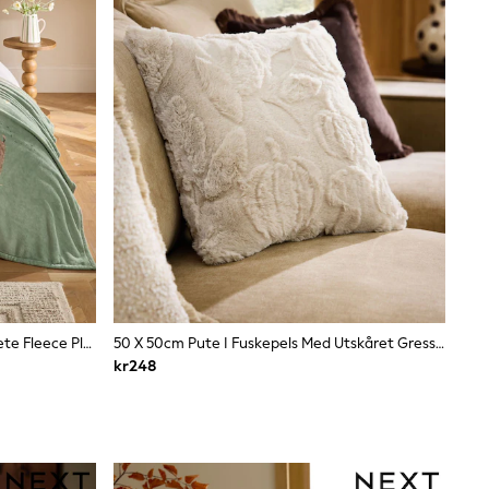
Hamish The Highland Cow Blomstrete Fleece Pledd
50 X 50cm Pute I Fuskepels Med Utskåret Gresskar
kr248