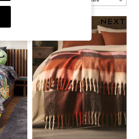
Sortere
vare
MER