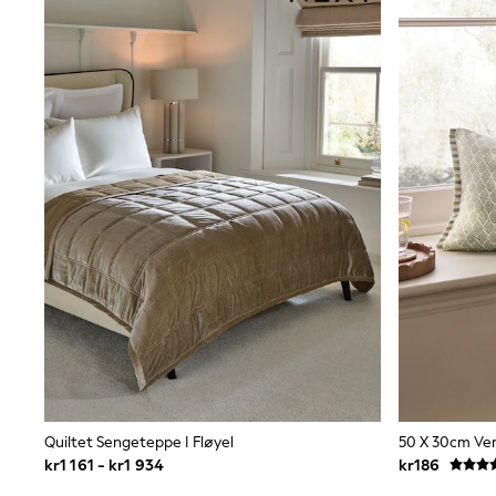
Jumpers & Knitwear
Joggers
Shirts
Trousers & Chinos
Tops
Babygrows & Sleepsuits
Bodysuits & Vests
Jeans
Nightwear & Pyjamas
Shorts
Swimwear
Suits & Waistcoats
Shop All Footwear
New In
Sandals & Clogs
Trainers
Pram Shoes
School Shoes
Slippers
Boots
Wellies
Quiltet Sengeteppe I Fløyel
50 X 30cm Ven
Wide Fit
kr1 161 - kr1 934
kr186
All Holiday Shop
Tops & T-Shirts