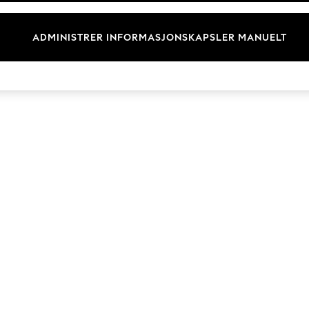
Merkevare
ADMINISTRER INFORMASJONSKAPSLER MANUELT
© 2026 Next Retail Ltd. Alle rettigheter forbeholdt.