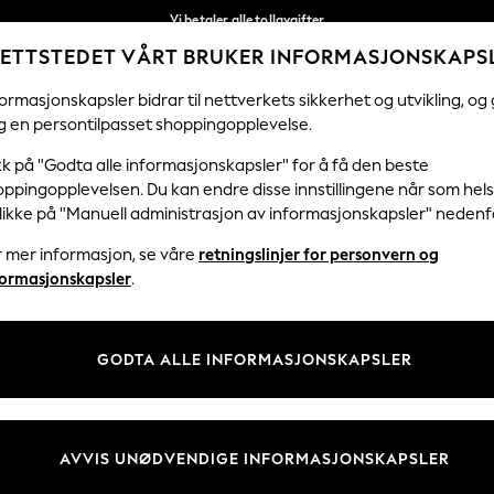
Vi betaler alle tollavgifter
ETTSTEDET VÅRT BRUKER INFORMASJONSKAPS
Fleksible og sikre betalinger med Klarna
Våre sosiale nettverk
ormasjonskapsler bidrar til nettverkets sikkerhet og utvikling, og 
g en persontilpasset shoppingopplevelse.
KVINNER
MENN
FERIEBUTIKK
H
kk på "Godta alle informasjonskapsler" for å få den beste
ppingopplevelsen. Du kan endre disse innstillingene når som hels
klikke på "Manuell administrasjon av informasjonskapsler" nedenf
r mer informasjon, se våre
retningslinjer for personvern og
& Juridisk
Avdelinger
formasjonskapsler
.
 Informasjonskapsler Policy
Kvinner
tingelser
Menn
GODTA ALLE INFORMASJONSKAPSLER
er for kundeanmeldelser og -
Gutter
Jenter
Hjem
AVVIS UNØDVENDIGE INFORMASJONSKAPSLER
Baby