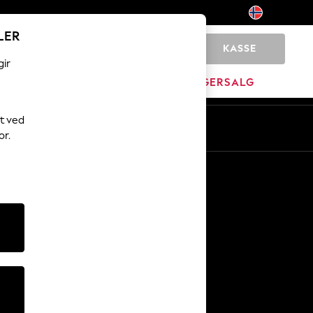
LER
KASSE
0
gir
JEM
MERKEVARE
LAGERSALG
t ved
or.
Andre tjenester
Media og presse
Selskapet
NEXT Karriere