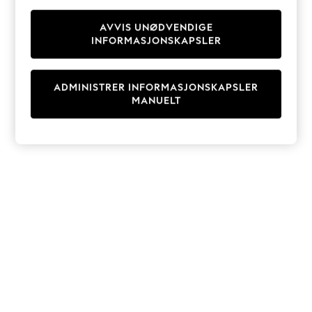
Knitwear
Cardigans
AVVIS UNØDVENDIGE
INFORMASJONSKAPSLER
Dresses
Sets & Outfits
Tops
ADMINISTRER INFORMASJONSKAPSLER
T-Shirts
MANUELT
Nightwear & Pyjamas
Trousers & Leggings
Bodysuits & Vests
Shirts & Blouses
Swimwear
Shorts & Skirts
Babygrows & Sleepsuits
Jeans
Jumpsuits & Playsuits
All Holiday Shop
Tops
Dresses
Shorts