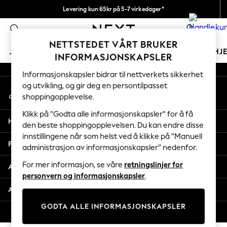
Levering kun 65kr på 5-7 virkedager*
An error occurred on client
Vi betaler alle tollavgifter
0
Våre sosiale nettverk
NETTSTEDET VÅRT BRUKER
JENTER
GUTTER
BABY
KVINNER
MENN
HJ
INFORMASJONSKAPSLER
Informasjonskapsler bidrar til nettverkets sikkerhet
GIRLS
og utvikling, og gir deg en persontilpasset
Min konto
New In
shoppingopplevelse.
Logg inn på kontoen din
50 - 92cm (0 - 24 months)
98 - 110cm (3 - 5 years)
Klikk på "Godta alle informasjonskapsler" for å få
Hjelp
116 - 134cm (6 - 9 years)
den beste shoppingopplevelsen. Du kan endre disse
innstillingene når som helst ved å klikke på "Manuell
140 - 174cm (10 - 15+ years)
Personvern & Juridisk
administrasjon av informasjonskapsler" nedenfor.
Trending: Top & Short Sets
Trending: Clogs
For mer informasjon, se våre
retningslinjer for
Avdelinger
Toy Story
personvern og informasjonskapsler
.
THE SET
Andre tjenester
All Clothing
GODTA ALLE INFORMASJONSKAPSLER
Coats & Jackets
© 2026 Next Retail Ltd. Alle rettigheter forbeholdt.
Sweatshirts & Hoodies