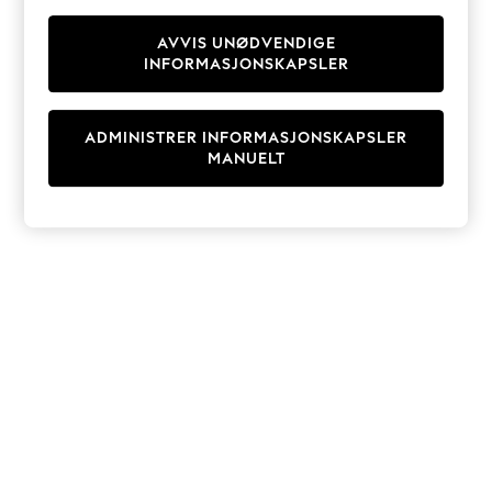
Knitwear
Cardigans
AVVIS UNØDVENDIGE
INFORMASJONSKAPSLER
Dresses
Sets & Outfits
Tops
ADMINISTRER INFORMASJONSKAPSLER
T-Shirts
MANUELT
Nightwear & Pyjamas
Trousers & Leggings
Bodysuits & Vests
Shirts & Blouses
Swimwear
Shorts & Skirts
Babygrows & Sleepsuits
Jeans
Jumpsuits & Playsuits
All Holiday Shop
Tops
Dresses
Shorts