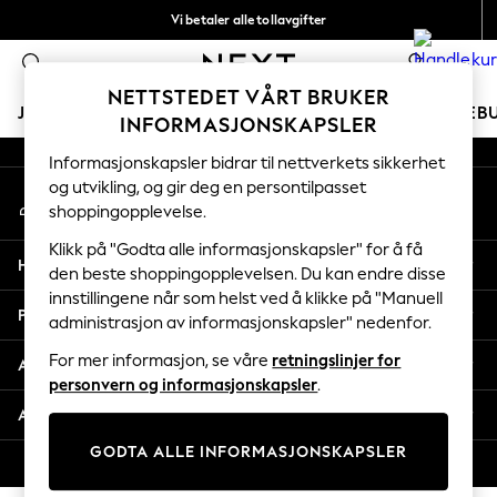
Vi betaler alle tollavgifter
An error occurred on client
Fleksible og sikre betalinger med Klarna
0
Våre sosiale nettverk
NETTSTEDET VÅRT BRUKER
JENTER
GUTTER
BABY
KVINNER
MENN
FERIEB
INFORMASJONSKAPSLER
Informasjonskapsler bidrar til nettverkets sikkerhet
GIRLS
og utvikling, og gir deg en persontilpasset
Min konto
New In
shoppingopplevelse.
Logg inn på kontoen din
50 - 92cm
98 - 110cm
Klikk på "Godta alle informasjonskapsler" for å få
Hjelp
116 - 134cm
den beste shoppingopplevelsen. Du kan endre disse
innstillingene når som helst ved å klikke på "Manuell
140 - 174cm
Personvern & Juridisk
administrasjon av informasjonskapsler" nedenfor.
Trending: Top & Short Sets
Trending: Clogs
For mer informasjon, se våre
retningslinjer for
Avdelinger
Toy Story
personvern og informasjonskapsler
.
THE SET
Andre tjenester
All Clothing
GODTA ALLE INFORMASJONSKAPSLER
Coats & Jackets
© 2026 Next Retail Ltd. Alle rettigheter forbeholdt.
Sweatshirts & Hoodies