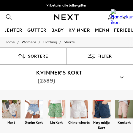
Vi betaler alle tollavgifter
Fleksible og sikre betalinger med Klarna
0
JENTER
GUTTER
BABY
KVINNER
MENN
FERIEB
/
/
/
Home
Womens
Clothing
Shorts
GIRLS
New In
50 - 92cm
SORTERE
FILTER
98 - 110cm
116 - 134cm
KVINNER'S KORT
140 - 174cm
Trending: Top & Short Sets
(2389)
Trending: Clogs
Toy Story
THE SET
Handle etter kategori
All Clothing
Kort
Topp- Og Korte Sett
Joggetopp Og Shortssett
Coats & Jackets
Sweatshirts & Hoodies
Knitwear
Next
Denim Kort
Lin Kort
Chino-shorts
Høy midje
Knekort
Cardigans
Kort
Dresses