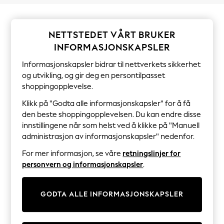
Sets & Outfits
Tops
T-Shirts
Nightwear & Pyjamas
NETTSTEDET VÅRT BRUKER
Trousers & Leggings
INFORMASJONSKAPSLER
Bodysuits & Vests
Shirts & Blouses
Informasjonskapsler bidrar til nettverkets sikkerhet
Swimwear
og utvikling, og gir deg en persontilpasset
Shorts & Skirts
shoppingopplevelse.
Babygrows & Sleepsuits
Jeans
Klikk på "Godta alle informasjonskapsler" for å få
Jumpsuits & Playsuits
den beste shoppingopplevelsen. Du kan endre disse
All Holiday Shop
innstillingene når som helst ved å klikke på "Manuell
Tops
Dresses
administrasjon av informasjonskapsler" nedenfor.
Shorts
For mer informasjon, se våre
retningslinjer for
Skirts
Sandals & Sliders
personvern og informasjonskapsler
.
Rash Vests
Sun Safe Swimwear
Sun Hats & Caps
GODTA ALLE INFORMASJONSKAPSLER
All Occasionwear
All Partywear
Wedding