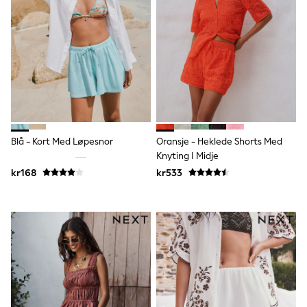
Joggers
Shirts
Trousers & Chinos
Tops
Babygrows & Sleepsuits
Bodysuits & Vests
Jeans
Nightwear & Pyjamas
Shorts
Swimwear
Suits & Waistcoats
Blå - Kort Med Løpesnor
Oransje - Heklede Shorts Med
Shop All Footwear
Knyting I Midje
New In
kr168
kr533
Sandals & Clogs
Trainers
Pram Shoes
School Shoes
Slippers
Boots
Wellies
Wide Fit
All Holiday Shop
Tops & T-Shirts
Rash Vests