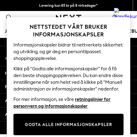
Levering kun 65 kr på 8 virkedager*
An error occurred on client
Vi betaler alle tollavgifter
0
Våre sosiale nettverk
NETTSTEDET VÅRT BRUKER
JENTER
GUTTER
BABY
KVINNER
MENN
FERIEB
INFORMASJONSKAPSLER
Informasjonskapsler bidrar til nettverkets sikkerhet
GIRLS
og utvikling, og gir deg en persontilpasset
Min konto
New In
shoppingopplevelse.
Logg inn på kontoen din
50 - 92cm
98 - 110cm
Klikk på "Godta alle informasjonskapsler" for å få
Hjelp
116 - 134cm
den beste shoppingopplevelsen. Du kan endre disse
innstillingene når som helst ved å klikke på "Manuell
140 - 174cm
Personvern & Juridisk
administrasjon av informasjonskapsler" nedenfor.
Trending: Top & Short Sets
Trending: Clogs
For mer informasjon, se våre
retningslinjer for
Avdelinger
Toy Story
personvern og informasjonskapsler
.
THE SET
Andre tjenester
All Clothing
GODTA ALLE INFORMASJONSKAPSLER
Coats & Jackets
© 2026 Next Retail Ltd. Alle rettigheter forbeholdt.
Sweatshirts & Hoodies