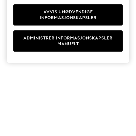
Knitwear
Cardigans
AVVIS UNØDVENDIGE
INFORMASJONSKAPSLER
Dresses
Sets & Outfits
Tops
ADMINISTRER INFORMASJONSKAPSLER
T-Shirts
MANUELT
Nightwear & Pyjamas
Trousers & Leggings
Bodysuits & Vests
Shirts & Blouses
Swimwear
Shorts & Skirts
Babygrows & Sleepsuits
Jeans
Jumpsuits & Playsuits
All Holiday Shop
Tops
Dresses
Shorts