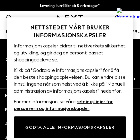
Levering kun 65 kr på 8 virkedager*
An error occurred on client
Vi betaler alle tollavgifter
0
Våre sosiale nettverk
NETTSTEDET VÅRT BRUKER
JENTER
GUTTER
BABY
KVINNER
MENN
FERIEB
INFORMASJONSKAPSLER
Informasjonskapsler bidrar til nettverkets sikkerhet
GIRLS
og utvikling, og gir deg en persontilpasset
Min konto
New In
shoppingopplevelse.
Logg inn på kontoen din
50 - 92cm
98 - 110cm
Klikk på "Godta alle informasjonskapsler" for å få
Velg Språk
116 - 134cm
den beste shoppingopplevelsen. Du kan endre disse
No
En
Norsk
innstillingene når som helst ved å klikke på "Manuell
140 - 174cm
administrasjon av informasjonskapsler" nedenfor.
Trending: Top & Short Sets
Hjelp
Trending: Clogs
For mer informasjon, se våre
retningslinjer for
Toy Story
personvern og informasjonskapsler
.
Personvern & Juridisk
THE SET
All Clothing
Avdelinger
GODTA ALLE INFORMASJONSKAPSLER
Coats & Jackets
Sweatshirts & Hoodies
Andre tjenester