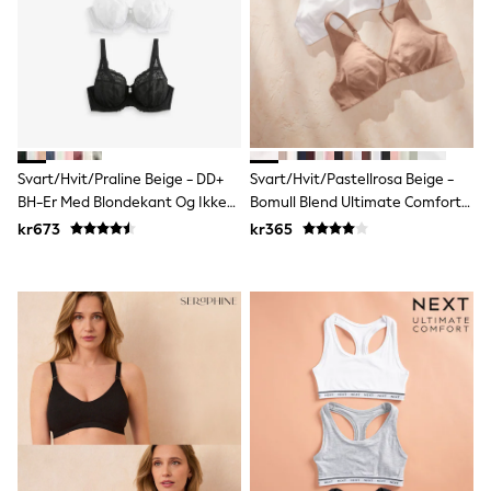
Bags
Hats
Denim Jackets
Raincoats
Waterproof
Shackets
Puddlesuits
Pramsuits
Gilets
Svart/Hvit/Praline Beige - DD+
Svart/Hvit/Pastellrosa Beige -
Fleeces
BH-Er Med Blondekant Og Ikke-
Bomull Blend Ultimate Comfort
Teddy Borg
Polstret Helkopp Og Bøyle 3
BH-Er 3 Pakke
kr673
kr365
Puffers
Pakke
Snowsuits
Shop all
Lilo & Stitch
Bluey
Disney
Peppa Pig
All Girls Sportwear
New In
Trainers
Hoodies & Sweatshirts
Leggings, Joggers & Shorts
Swim