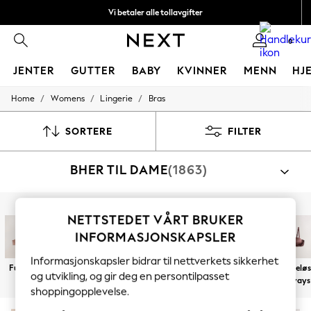
Vi betaler alle tollavgifter
Fleksible og sikre betalinger med Klarna
0
JENTER
GUTTER
BABY
KVINNER
MENN
HJ
/
/
/
Home
Womens
Lingerie
Bras
GIRLS
New In
50 - 92cm
SORTERE
FILTER
98 - 110cm
116 - 134cm
BHER TIL DAME
(1863)
140 - 174cm
Trending: Top & Short Sets
Trending: Clogs
Toy Story
Handle etter kategori
NETTSTEDET VÅRT BRUKER
THE SET
BH-Er
All Clothing
INFORMASJONSKAPSLER
Coats & Jackets
Informasjonskapsler bidrar til nettverkets sikkerhet
Sweatshirts & Hoodies
Full kopp
Balkong
Stup
Bralette
Sport BH-er
Stroppelø
Knitwear
og utvikling, og gir deg en persontilpasset
Multiways
Cardigans
shoppingopplevelse.
Dresses