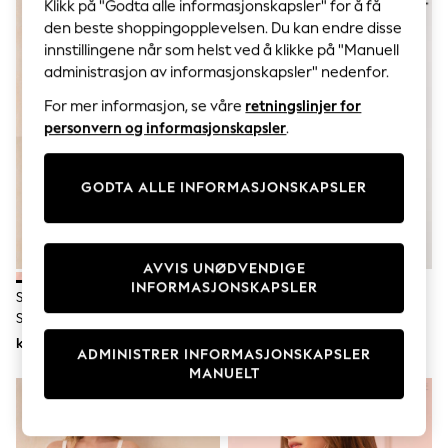
Sets & Outfits
Klikk på "Godta alle informasjonskapsler" for å få
Tops
den beste shoppingopplevelsen. Du kan endre disse
T-Shirts
innstillingene når som helst ved å klikke på "Manuell
Nightwear & Pyjamas
administrasjon av informasjonskapsler" nedenfor.
Trousers & Leggings
Bodysuits & Vests
For mer informasjon, se våre
retningslinjer for
Shirts & Blouses
personvern og informasjonskapsler
.
Swimwear
Shorts & Skirts
Babygrows & Sleepsuits
GODTA ALLE INFORMASJONSKAPSLER
Jeans
Jumpsuits & Playsuits
All Holiday Shop
Tops
AVVIS UNØDVENDIGE
Dresses
INFORMASJONSKAPSLER
Shorts
Svart Og Taupe - Seraphine
Svart/Beige/Cream - Blonde-
Skirts
Sømløse Søvn-BH-Er For
BH-Er 3 Pakke (E76841)
Sandals & Sliders
Mammaklær Og Amming 2 -
kr346
kr477
Rash Vests
ADMINISTRER INFORMASJONSKAPSLER
Pakke
Sun Safe Swimwear
MANUELT
Sun Hats & Caps
All Occasionwear
All Partywear
Wedding