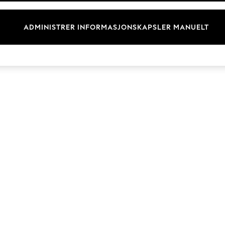
Merkevare
ADMINISTRER INFORMASJONSKAPSLER MANUELT
© 2026 Next Germany GmbH. Alle rettigheter forbeholdt.