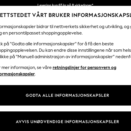
Levering kun 65 kr på 8 virkedager*
ETTSTEDET VÅRT BRUKER INFORMASJONSKAPS
Vi betaler alle tollavgifter
Våre sosiale nettverk
ormasjonskapsler bidrar til nettverkets sikkerhet og utvikling, og 
g en persontilpasset shoppingopplevelse.
KVINNER
MENN
FERIEBUTIKK
H
kk på "Godta alle informasjonskapsler" for å få den beste
ppingopplevelsen. Du kan endre disse innstillingene når som hels
Velg Språk
klikke på "Manuell administrasjon av informasjonskapsler" nedenf
Norsk
r mer informasjon, se våre
retningslinjer for personvern og
& Juridisk
Avdelinger
formasjonskapsler
.
er for personvern og
Kvinner
skapsler
Menn
GODTA ALLE INFORMASJONSKAPSLER
tingelser
Gutter
 Informasjonskapsler manuelt
Jenter
er for kundeanmeldelser og -
Hjem
AVVIS UNØDVENDIGE INFORMASJONSKAPSLER
Baby