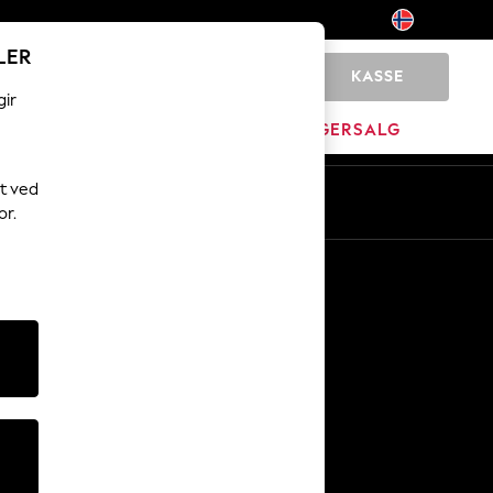
LER
KASSE
0
gir
JEM
MERKEVARE
LAGERSALG
t ved
No
En
or.
Andre tjenester
Media og presse
Selskapet
NEXT Karriere