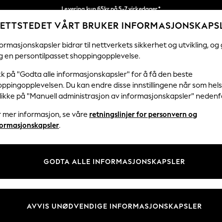
Levering kun 65kr på 5-7 virkedager*
ETTSTEDET VÅRT BRUKER INFORMASJONSKAPS
Vi betaler alle tollavgifter
Våre sosiale nettverk
ormasjonskapsler bidrar til nettverkets sikkerhet og utvikling, og 
g en persontilpasset shoppingopplevelse.
KVINNER
MENN
HJEM
kk på "Godta alle informasjonskapsler" for å få den beste
ppingopplevelsen. Du kan endre disse innstillingene når som hels
klikke på "Manuell administrasjon av informasjonskapsler" nedenf
r mer informasjon, se våre
retningslinjer for personvern og
& Juridisk
Avdelinger
formasjonskapsler
.
 Informasjonskapsler Policy
Kvinner
tingelser
Menn
GODTA ALLE INFORMASJONSKAPSLER
er for kundeanmeldelser og -
Gutter
Jenter
Hjem
AVVIS UNØDVENDIGE INFORMASJONSKAPSLER
Baby