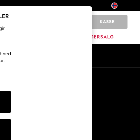
LER
KASSE
0
gir
MERKEVARE
LAGERSALG
t ved
or.
Andre tjenester
Media og presse
Selskapet
NEXT Karriere