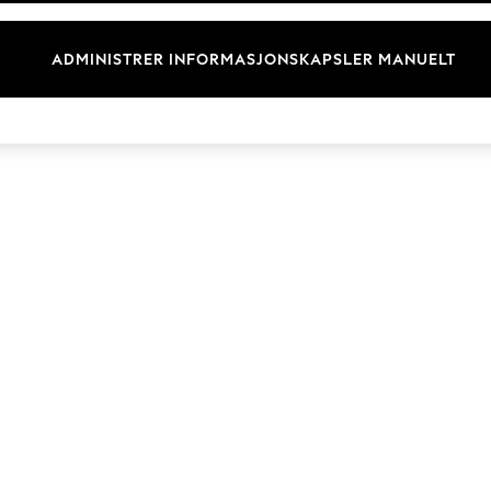
Merkevare
ADMINISTRER INFORMASJONSKAPSLER MANUELT
© 2026 Next Retail Ltd. Alle rettigheter forbeholdt.