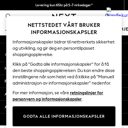
Levering kun 65kr på 5-7 virkedager*
An error occurred on client
Vi betaler alle tollavgifter
0
Våre sosiale nettverk
NETTSTEDET VÅRT BRUKER
JENTER
GUTTER
BABY
KVINNER
MENN
HJ
INFORMASJONSKAPSLER
Informasjonskapsler bidrar til nettverkets sikkerhet
GIRLS
og utvikling, og gir deg en persontilpasset
Min konto
New In
shoppingopplevelse.
Logg inn på kontoen din
50 - 92cm (0 - 24 months)
98 - 110cm (3 - 5 years)
Klikk på "Godta alle informasjonskapsler" for å få
Hjelp
116 - 134cm (6 - 9 years)
den beste shoppingopplevelsen. Du kan endre disse
innstillingene når som helst ved å klikke på "Manuell
140 - 174cm (10 - 15+ years)
Personvern & Juridisk
administrasjon av informasjonskapsler" nedenfor.
Trending: Top & Short Sets
Trending: Clogs
For mer informasjon, se våre
retningslinjer for
Avdelinger
Toy Story
personvern og informasjonskapsler
.
THE SET
Andre tjenester
All Clothing
GODTA ALLE INFORMASJONSKAPSLER
Coats & Jackets
© 2026 Next Retail Ltd. Alle rettigheter forbeholdt.
Sweatshirts & Hoodies