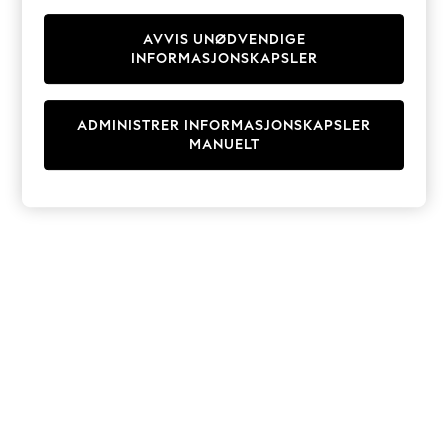
Knitwear
Cardigans
AVVIS UNØDVENDIGE
INFORMASJONSKAPSLER
Dresses
Sets & Outfits
Tops
ADMINISTRER INFORMASJONSKAPSLER
T-Shirts
MANUELT
Nightwear & Pyjamas
Trousers & Leggings
Bodysuits & Vests
Shirts & Blouses
Swimwear
Shorts & Skirts
Babygrows & Sleepsuits
Jeans
Jumpsuits & Playsuits
All Holiday Shop
Tops
Dresses
Shorts