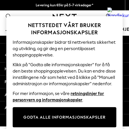
Levering kun 65kr på 5-7 virkedager*
An error occurred on client
Vi betaler alle tollavgifter
0
Våre sosiale nettverk
NETTSTEDET VÅRT BRUKER
JENTER
GUTTER
BABY
KVINNER
MENN
HJ
INFORMASJONSKAPSLER
Informasjonskapsler bidrar til nettverkets sikkerhet
GIRLS
og utvikling, og gir deg en persontilpasset
Min konto
New In
shoppingopplevelse.
Logg inn på kontoen din
50 - 92cm
98 - 110cm
Klikk på "Godta alle informasjonskapsler" for å få
Hjelp
116 - 134cm
den beste shoppingopplevelsen. Du kan endre disse
innstillingene når som helst ved å klikke på "Manuell
140 - 174cm
Personvern & Juridisk
administrasjon av informasjonskapsler" nedenfor.
Trending: Top & Short Sets
Trending: Clogs
For mer informasjon, se våre
retningslinjer for
Avdelinger
Toy Story
personvern og informasjonskapsler
.
THE SET
Andre tjenester
All Clothing
GODTA ALLE INFORMASJONSKAPSLER
Coats & Jackets
© 2026 Next Retail Ltd. Alle rettigheter forbeholdt.
Sweatshirts & Hoodies