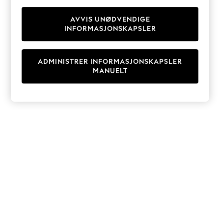
Knitwear
Cardigans
AVVIS UNØDVENDIGE
INFORMASJONSKAPSLER
Dresses
Sets & Outfits
Tops
ADMINISTRER INFORMASJONSKAPSLER
T-Shirts
MANUELT
Nightwear & Pyjamas
Trousers & Leggings
Bodysuits & Vests
Shirts & Blouses
Swimwear
Shorts & Skirts
Babygrows & Sleepsuits
Jeans
Jumpsuits & Playsuits
All Holiday Shop
Tops
Dresses
Shorts