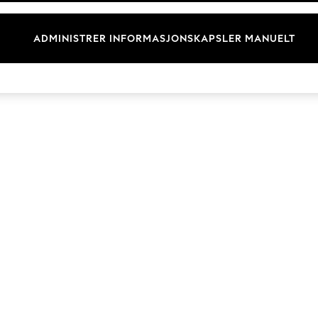
Merkevare
ADMINISTRER INFORMASJONSKAPSLER MANUELT
© 2026 Next Retail Ltd. Alle rettigheter forbeholdt.