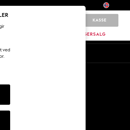
LER
KASSE
0
gir
JEM
MERKEVARE
LAGERSALG
t ved
or.
Andre tjenester
Media og presse
Selskapet
NEXT Karriere