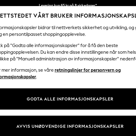
Levering kun 65 kr på 8 virkedager*
ETTSTEDET VÅRT BRUKER INFORMASJONSKAPS
Vi betaler alle tollavgifter
Våre sosiale nettverk
ormasjonskapsler bidrar til nettverkets sikkerhet og utvikling, og 
g en persontilpasset shoppingopplevelse.
KVINNER
MENN
FERIEBUTIKK
H
kk på "Godta alle informasjonskapsler" for å få den beste
ppingopplevelsen. Du kan endre disse innstillingene når som hels
klikke på "Manuell administrasjon av informasjonskapsler" nedenf
r mer informasjon, se våre
retningslinjer for personvern og
& Juridisk
Avdelinger
formasjonskapsler
.
 Informasjonskapsler Policy
Kvinner
tingelser
Menn
GODTA ALLE INFORMASJONSKAPSLER
er for kundeanmeldelser og -
Gutter
Jenter
Hjem
AVVIS UNØDVENDIGE INFORMASJONSKAPSLER
Baby